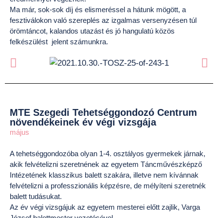
Ma már, sok-sok díj és elismeréssel a hátunk mögött, a
fesztiválokon való szereplés az izgalmas versenyzésen túl
örömtáncot, kalandos utazást és jó hangulatú közös
felkészülést jelent számunkra.
MTE Szegedi Tehetséggondozó Centrum
növendékeinek év végi vizsgája
május
A tehetséggondozóba olyan 1-4. osztályos gyermekek járnak,
akik felvételizni szeretnének az egyetem Táncművészképző
Intézetének klasszikus balett szakára, illetve nem kívánnak
felvételizni a professzionális képzésre, de mélyíteni szeretnék
balett tudásukat.
Az év végi vizsgájuk az egyetem mesterei előtt zajlik, Varga
József balettmester vezetésével.