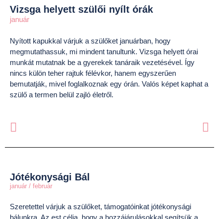
Vizsga helyett szülői nyílt órák
január
Nyított kapukkal várjuk a szülőket januárban, hogy
megmutathassuk, mi mindent tanultunk. Vizsga helyett órai
munkát mutatnak be a gyerekek tanáraik vezetésével. Így
nincs külön teher rajtuk félévkor, hanem egyszerűen
bemutatják, mivel foglalkoznak egy órán. Valós képet kaphat a
szülő a termen belül zajló életről.
Jótékonysági Bál
január / február
Szeretettel várjuk a szülőket, támogatóinkat jótékonysági
bálunkra. Az est célja, hogy a hozzájárulásokkal segítsük a