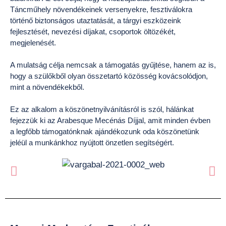
Táncműhely növendékeinek versenyekre, fesztiválokra
történő biztonságos utaztatását, a tárgyi eszközeink
fejlesztését, nevezési díjakat, csoportok öltözékét,
megjelenését.
A mulatság célja nemcsak a támogatás gyűjtése, hanem az is,
hogy a szülőkből olyan összetartó közösség kovácsolódjon,
mint a növendékekből.
Ez az alkalom a köszönetnyilvánításról is szól, hálánkat
fejezzük ki az Arabesque Mecénás Díjjal, amit minden évben
a legfőbb támogatónknak ajándékozunk oda köszönetünk
jeléül a munkánkhoz nyújtott önzetlen segítségért.