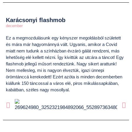
Karácsonyi flashmob
december
Ez a megmozdulásunk egy kényszer megoldásból született
és mára már hagyománnyá vált. Ugyanis, amikor a Covid
miatt nem tudunk a színházban évzáró gálát rendzeni, más
lehetőség elé kellett nézni. Így kivittük az utcára a táncot! Egy
flashmob jellegű műsort rendeztünk. Nagy sikert arattunk!
Nem mellesleg, mi is nagyon élveztük, igazi ünnepi
örömtánccá kerekedett! Ezért azóta is minden decemberben
kiállunk 150 táncossal a város elé, piros mikulássapkában,
kabátban, széles nagy mosollyal.