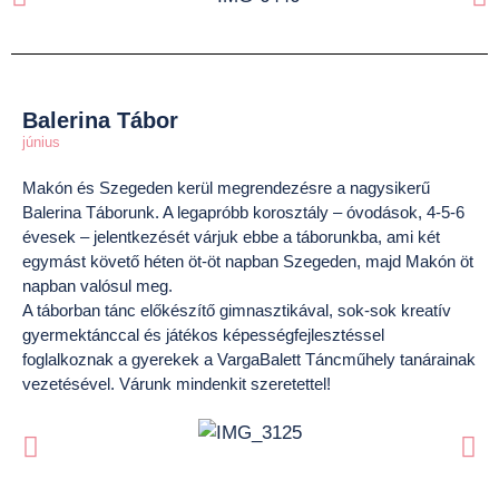
Balerina Tábor
június
Makón és Szegeden kerül megrendezésre a nagysikerű
Balerina Táborunk. A legapróbb korosztály – óvodások, 4-5-6
évesek – jelentkezését várjuk ebbe a táborunkba, ami két
egymást követő héten öt-öt napban Szegeden, majd Makón öt
napban valósul meg.
A táborban tánc előkészítő gimnasztikával, sok-sok kreatív
gyermektánccal és játékos képességfejlesztéssel
foglalkoznak a gyerekek a VargaBalett Táncműhely tanárainak
vezetésével. Várunk mindenkit szeretettel!