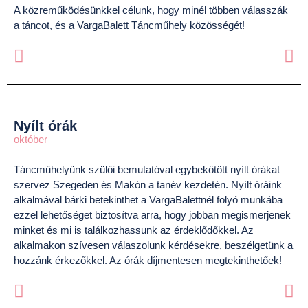
A közreműködésünkkel célunk, hogy minél többen válasszák
a táncot, és a VargaBalett Táncműhely közösségét!
Nyílt órák
október
Táncműhelyünk szülői bemutatóval egybekötött nyílt órákat
szervez Szegeden és Makón a tanév kezdetén. Nyílt óráink
alkalmával bárki betekinthet a VargaBalettnél folyó munkába
ezzel lehetőséget biztosítva arra, hogy jobban megismerjenek
minket és mi is találkozhassunk az érdeklődőkkel. Az
alkalmakon szívesen válaszolunk kérdésekre, beszélgetünk a
hozzánk érkezőkkel. Az órák díjmentesen megtekinthetőek!