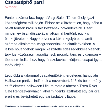
Csapatépítő parti
október
Fontos számunkra, hogy a VargaBalett Táncműhely igazi
közösségként működjön. Ehhez nélkülözhetetlen, hogy néha a
balett termen kívül is találkozzanak növendékeink. Ezért
minden év őszi időszakában alkalmat kerítünk egy kis
összejövetelre. Nagy kedvenc a kókuszgolyó parti, amit
számos alkalommal megrendeztünk az elmúlt években. A
lelkes növendékek maguk készítette édességekkel érkeznek.
Egy kis közösségi nassolás, sok mosoly, tánc és vidámság –
több sem kell ahhoz, hogy összekovácsolódjon a csapat így a
tanév elején.
Legutóbbi alkalommal csapatépítőként fergeteges hangulatú
Halloween partival indítottuk a novembert. 145 kis boszorkány
és félelmetes halloween-i figura ropta a táncot a Tisza River
Café Rendezvényhajón, ahol mindenki lazíthatott egy pár óra
erejéig és beléphetett egy varázslatos világba.
Ezúton is köszönjük mindenkinek, aki részt vállal a