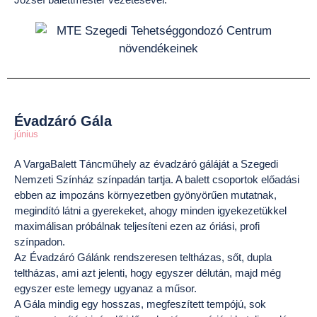
Évadzáró Gála
június
A VargaBalett Táncműhely az évadzáró gáláját a Szegedi
Nemzeti Színház színpadán tartja. A balett csoportok előadási
ebben az impozáns környezetben gyönyörűen mutatnak,
megindító látni a gyerekeket, ahogy minden igyekezetükkel
maximálisan próbálnak teljesíteni ezen az óriási, profi
színpadon.
Az Évadzáró Gálánk rendszeresen teltházas, sőt, dupla
teltházas, ami azt jelenti, hogy egyszer délután, majd még
egyszer este lemegy ugyanaz a műsor.
A Gála mindig egy hosszas, megfeszített tempójú, sok