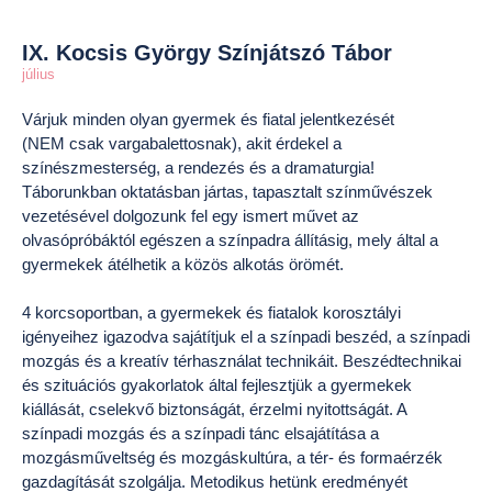
IX. Kocsis György Színjátszó Tábor
július
Várjuk minden olyan gyermek és fiatal jelentkezését
(NEM csak vargabalettosnak), akit érdekel a
színészmesterség, a rendezés és a dramaturgia!
Táborunkban oktatásban jártas, tapasztalt színművészek
vezetésével dolgozunk fel egy ismert művet az
olvasópróbáktól egészen a színpadra állításig, mely által a
gyermekek átélhetik a közös alkotás örömét.
4 korcsoportban, a gyermekek és fiatalok korosztályi
igényeihez igazodva sajátítjuk el a színpadi beszéd, a színpadi
mozgás és a kreatív térhasználat technikáit. Beszédtechnikai
és szituációs gyakorlatok által fejlesztjük a gyermekek
kiállását, cselekvő biztonságát, érzelmi nyitottságát. A
színpadi mozgás és a színpadi tánc elsajátítása a
mozgásműveltség és mozgáskultúra, a tér- és formaérzék
gazdagítását szolgálja. Metodikus hetünk eredményét