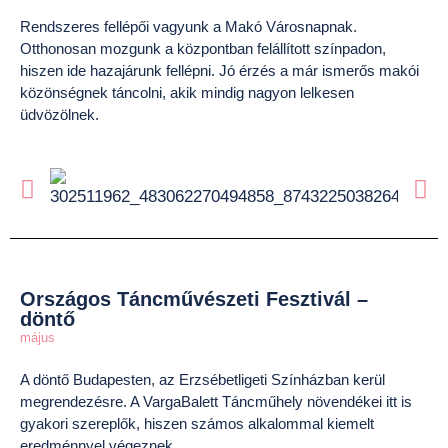
Rendszeres fellépői vagyunk a Makó Városnapnak.
Otthonosan mozgunk a központban felállított színpadon,
hiszen ide hazajárunk fellépni. Jó érzés a már ismerős makói
közönségnek táncolni, akik mindig nagyon lelkesen
üdvözölnek.
Országos Táncművészeti Fesztivál –
döntő
május
A döntő Budapesten, az Erzsébetligeti Színházban kerül
megrendezésre. A VargaBalett Táncműhely növendékei itt is
gyakori szereplők, hiszen számos alkalommal kiemelt
eredménnyel végeznek.