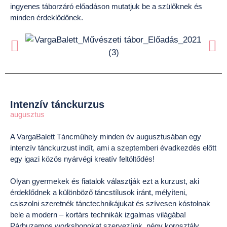
ingyenes táborzáró előadáson mutatjuk be a szülőknek és
minden érdeklődőnek.
Intenzív tánckurzus
augusztus
A VargaBalett Táncműhely minden év augusztusában egy
intenzív tánckurzust indít, ami a szeptemberi évadkezdés előtt
egy igazi közös nyárvégi kreatív feltöltődés!
Olyan gyermekek és fiatalok választják ezt a kurzust, aki
érdeklődnek a különböző táncstílusok iránt, mélyíteni,
csiszolni szeretnék tánctechnikájukat és szívesen kóstolnak
bele a modern – kortárs technikák izgalmas világába!
Párhuzamos workshopokat szervezünk, négy korosztály