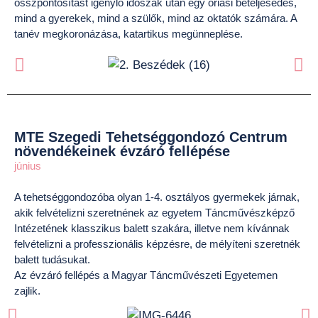
összpontosítást igénylő időszak után egy óriási beteljesedés,
mind a gyerekek, mind a szülők, mind az oktatók számára. A
tanév megkoronázása, katartikus megünneplése.
MTE Szegedi Tehetséggondozó Centrum
növendékeinek évzáró fellépése
június
A tehetséggondozóba olyan 1-4. osztályos gyermekek járnak,
akik felvételizni szeretnének az egyetem Táncművészképző
Intézetének klasszikus balett szakára, illetve nem kívánnak
felvételizni a professzionális képzésre, de mélyíteni szeretnék
balett tudásukat.
Az évzáró fellépés a Magyar Táncművészeti Egyetemen
zajlik.