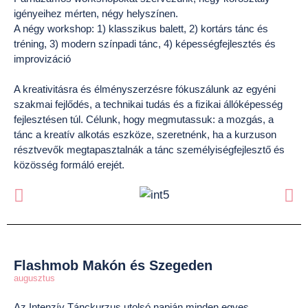
igényeihez mérten, négy helyszínen.
A négy workshop: 1) klasszikus balett, 2) kortárs tánc és
tréning, 3) modern színpadi tánc, 4) képességfejlesztés és
improvizáció
A kreativitásra és élményszerzésre fókuszálunk az egyéni
szakmai fejlődés, a technikai tudás és a fizikai állóképesség
fejlesztésen túl. Célunk, hogy megmutassuk: a mozgás, a
tánc a kreatív alkotás eszköze, szeretnénk, ha a kurzuson
résztvevők megtapasztalnák a tánc személyiségfejlesztő és
közösség formáló erejét.
Flashmob Makón és Szegeden
augusztus
Az Intenzív Tánckurzus utolsó napján minden egyes