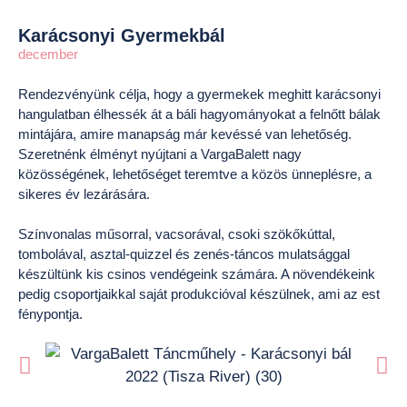
Karácsonyi Gyermekbál
december
Rendezvényünk célja, hogy a gyermekek meghitt karácsonyi
hangulatban élhessék át a báli hagyományokat a felnőtt bálak
mintájára, amire manapság már kevéssé van lehetőség.
Szeretnénk élményt nyújtani a VargaBalett nagy
közösségének, lehetőséget teremtve a közös ünneplésre, a
sikeres év lezárására.
Színvonalas műsorral, vacsorával, csoki szökőkúttal,
tombolával, asztal-quizzel és zenés-táncos mulatsággal
készültünk kis csinos vendégeink számára. A növendékeink
pedig csoportjaikkal saját produkcióval készülnek, ami az est
fénypontja.