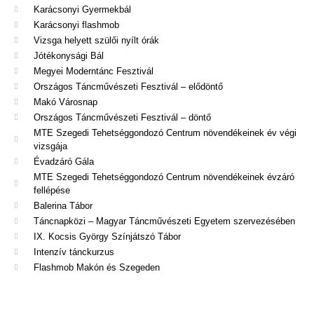
Karácsonyi Gyermekbál
Karácsonyi flashmob
Vizsga helyett szülői nyílt órák
Jótékonysági Bál
Megyei Moderntánc Fesztivál
Országos Táncművészeti Fesztivál – elődöntő
Makó Városnap
Országos Táncművészeti Fesztivál – döntő
MTE Szegedi Tehetséggondozó Centrum növendékeinek év végi
vizsgája
Évadzáró Gála
MTE Szegedi Tehetséggondozó Centrum növendékeinek évzáró
fellépése
Balerina Tábor
Táncnapközi – Magyar Táncművészeti Egyetem szervezésében
IX. Kocsis György Színjátszó Tábor
Intenzív tánckurzus
Flashmob Makón és Szegeden