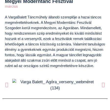
Megyei Moderntánc Fesztivál
március
A VargaBalett Táncműhely állandó szereplője a hazai táncos
megmérettetéseknek. A Megyei Moderntánc Fesztivál
Szegeden kerül megrendezésre, az Agorában. Mindamellett,
hogy rendszeresen szép eredményeket és kiváló minősítést
hozunk el a versenyről, ezek a fesztiválok remek találkozási
lehetőségek a táncos közösség számára. Valamint tanulságos
élmény a gyerekeknek egymás produkcióit megnézni, hiszen
fontos, hogy lássák egymást. A magyar táncélet legnagyobb
alakjaiból álló szakmai zsűri előtt minősül a csapat, ami jó
rutint ad az országos szintű megmérettetésre készülve.