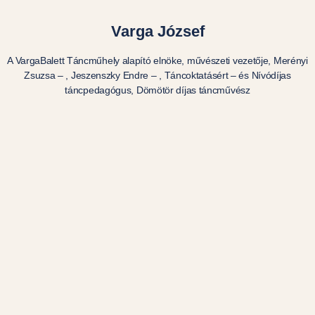
Varga József
A VargaBalett Táncműhely alapító elnöke, művészeti vezetője, Merényi
Zsuzsa – , Jeszenszky Endre – , Táncoktatásért – és Nívódíjas
táncpedagógus, Dömötör díjas táncművész