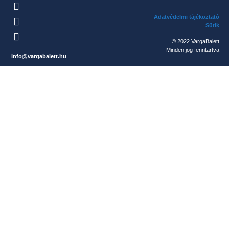
Adatvédelmi tájékoztató
Sütik
© 2022 VargaBalett
Minden jog fenntartva
info@vargabalett.hu