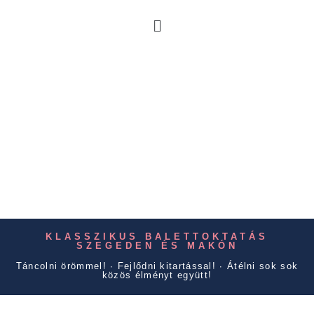
KLASSZIKUS BALETTOKTATÁS
SZEGEDEN ÉS MAKÓN
Táncolni örömmel! ∙ Fejlődni kitartással! ∙ Átélni sok sok
közös élményt együtt!