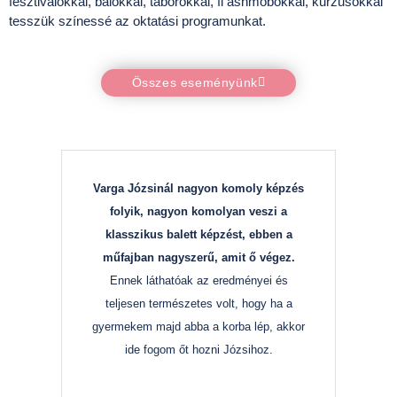
fesztiválokkal, bálokkal, táborokkal, fl ashmobokkal, kurzusokkal
tesszük színessé az oktatási programunkat.
Összes eseményünk
Varga Józsinál nagyon komoly képzés
Varg
folyik, nagyon komolyan veszi a
eg
klasszikus balett képzést, ebben a
sz
műfajban nagyszerű, amit ő végez.
meg
Ennek láthatóak az eredményei és
elmú
teljesen természetes volt, hogy ha a
magát,
gyermekem majd abba a korba lép, akkor
ho
ide fogom őt hozni Józsihoz.
mess
m
pa